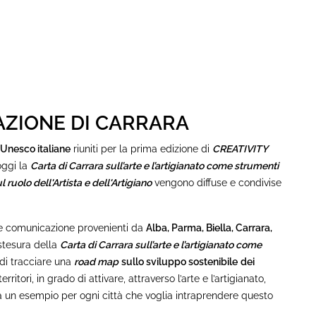
AZIONE DI CARRARA
 Unesco italiane
riuniti per la prima edizione di
CREATIVITY
oggi l
a
Carta di Carrara sull’arte e l’artigianato come strumenti
 ruolo dell'Artista e dell'Artigiano
vengono diffuse e condivise
a e comunicazione provenienti da
Alba, Parma, Biella, Carrara,
stesura della
Carta di Carrara sull’arte e l’artigianato come
 di tracciare una
road map
sullo sviluppo sostenibile
dei
territori, in grado di attivare, attraverso l’arte e l’artigianato,
ia un esempio per ogni città che voglia intraprendere questo