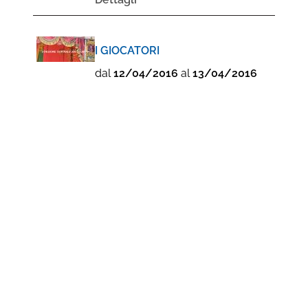
I GIOCATORI
dal
12/04/2016
al
13/04/2016
Luogo evento:
Carrara - Nuova
Sala Garibaldi
Dettagli
MOSTRA FOTOGRAFICA - 8
settembre 1943 - 27 aprile 1945
Venti per la libertà nella
provincia di Massa Carrara
dal
08/04/2016
al
27/04/2016
Luogo evento:
carrara -
Biblioteca Civica "C.V. Lodovici",
P.zza Gramsci
Dettagli