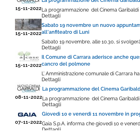
La programmazione del Cinema Garibaldi
15-11-2022
La programmazione del Cinema Garibaldi in v
Dettagli
Sabato 19 novembre un nuovo appuntament
all'anfiteatro di Luni
15-11-2022
Sabato 19 novembre, alle 10.30, si svolgerà
Dettagli
Il Comune di Carrara aderisce anche que
cancro del polmone
15-11-2022
L’ Amministrazione comunale di Carrara ha ac
Dettagli
La programmazione del Cinema Garibaldi
08-11-2022
La programmazione del Cinema Garibaldi in v
Dettagli
Giovedì 10 e venerdì 11 novembre in pro
07-11-2022
Gaia S.p.A. informa che giovedì 10 e vener
Dettagli
La programmazione del Cinema Garibaldi