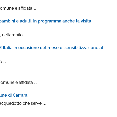
mune è affidata ....
mbini e adulti. In programma anche la visita
ell’ambito ....
talia in occasione del mese di sensibilizzazione al
....
mune è affidata ....
une di Carrara
cquedotto che serve ....