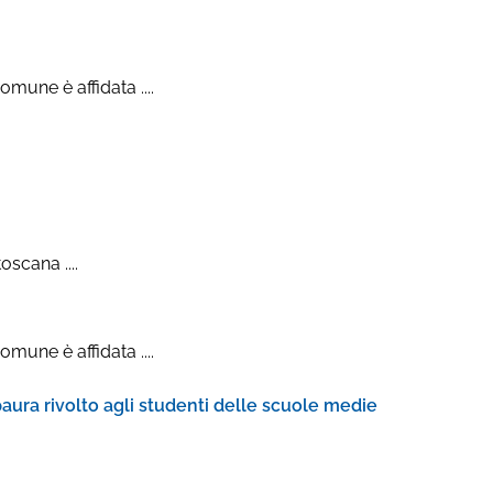
mune è affidata ....
oscana ....
mune è affidata ....
 paura rivolto agli studenti delle scuole medie