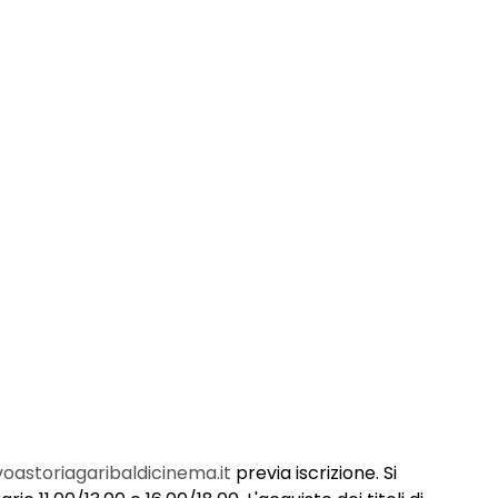
oastoriagaribaldicinema.it
previa iscrizione. Si