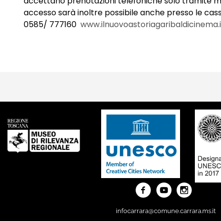
accettano prenotazioni telefoniche solo tramite mes
accesso sarà inoltre possibile anche presso le cass
0585/ 777160
www.ilnuovoastoriagaribaldicinema.i
infocarrara@comune.carrara.ms.it