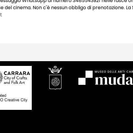
saggio Whatsapp al numero 3485543921 nelle fasce orarie 11
e del cinema. Non c'è nessun obbligo di prenotazione. La Sa
t