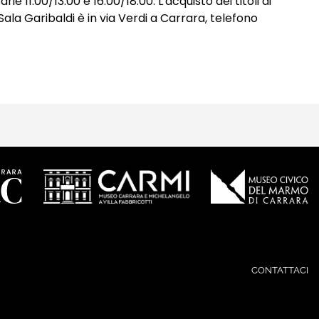
.00/13.00 e 16.00/18.00. L'acquisto dei titoli di
la Garibaldi è in via Verdi a Carrara, telefono
CONTATTACI