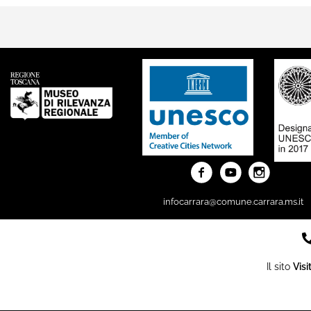
infocarrara@comune.carrara.ms.it
Il sito
Visi