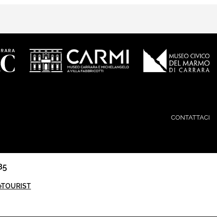
CONTATTACI
85
eTOURIST