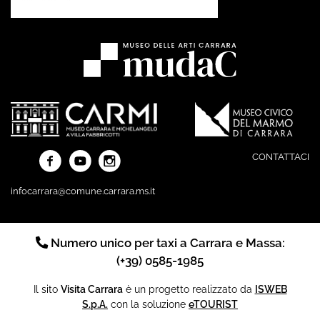
CONTATTACI
infocarrara@comune.carrara.ms.it
Numero unico per taxi a Carrara e Massa:
(+39) 0585-1985
Il sito
Visita Carrara
è un progetto realizzato da
ISWEB
S.p.A.
con la soluzione
eTOURIST