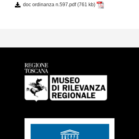
doc ordinanza n.597.pdf
(761 kb)