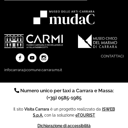
CONTATTACI
infocarrara@comune.carrara.ms.it
Numero unico per taxi a Carrara e Massa:
(+39) 0585-1985
Il sito
Visita Carrara
è un progetto realizzato da
ISWEB
S.p.A.
con la soluzione
eTOURIST
Dichiarazione di accessibilità