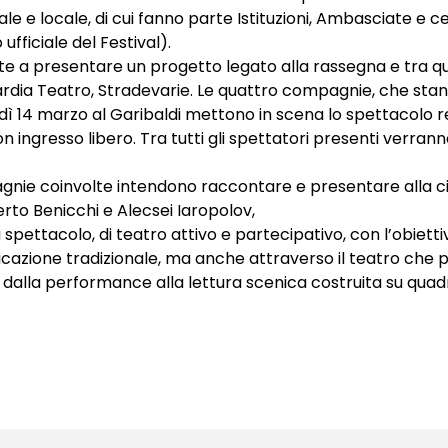
 e locale, di cui fanno parte Istituzioni, Ambasciate e ce
fficiale del Festival).
itate a presentare un progetto legato alla rassegna e tr
icardia Teatro, Stradevarie. Le quattro compagnie, che st
14 marzo al Garibaldi mettono in scena lo spettacolo reali
 con ingresso libero. Tra tutti gli spettatori presenti verra
nie coinvolte intendono raccontare e presentare alla c
berto Benicchi e Alecsei Iaropolov,
i spettacolo, di teatro attivo e partecipativo, con l’obie
zione tradizionale, ma anche attraverso il teatro che parl
dalla performance alla lettura scenica costruita su quadri 