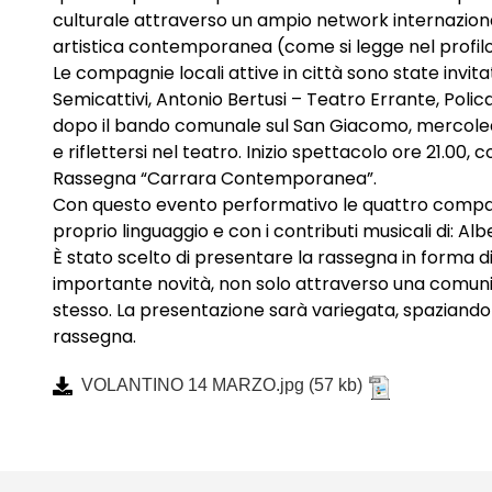
culturale attraverso un ampio network internazionale
artistica contemporanea (come si legge nel profilo u
Le compagnie locali attive in città sono state inv
Semicattivi, Antonio Bertusi – Teatro Errante, Pol
dopo il bando comunale sul San Giacomo, mercoledì 
e riflettersi nel teatro. Inizio spettacolo ore 21.00,
Rassegna “Carrara Contemporanea”.
Con questo evento performativo le quattro compag
proprio linguaggio e con i contributi musicali di: Al
È stato scelto di presentare la rassegna in forma d
importante novità, non solo attraverso una comunica
stesso. La presentazione sarà variegata, spaziando 
rassegna.
VOLANTINO 14 MARZO.jpg
(57 kb)