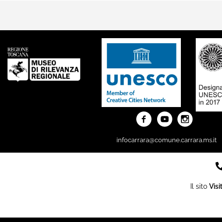
infocarrara@comune.carrara.ms.it
Il sito
Visi